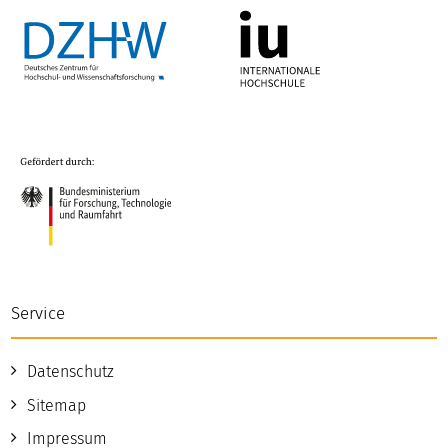
am ehesten mit intensiver Ergebnisnutzung
einher? Aber auch die Limitationen unserer
Analysen und Desiderata wollen wir in der
Diskussion thematisieren, da wir unser Projekt
Ende Oktober 2025 abschließen werden.
Moderation und Impulsvortrag: Dr. René
Krempkow, Dr. Kerstin Janson und Dr. Julia
Rathke
Hier können Sie sich für die Veranstaltung
anmelden!
Service
Datenschutz
Sitemap
Impressum